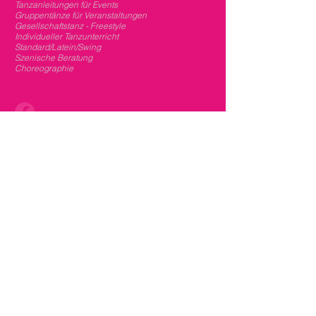
Tanzanleitungen für Events
Gruppentänze für Veranstaltungen
Gesellschaftstanz - Freestyle
Individueller Tanzunterricht
Standard/Latein/Swing
Szenische Beratung
Choreographie
Besuchen Sie mich gerne auch auf Facebook!
Charisma Inspiration Ausstrahlung
Beweglichkeit Facettenreichtum
Wandlungsfähigkeit Künstlerische Ideen
Philosophie des Lebens