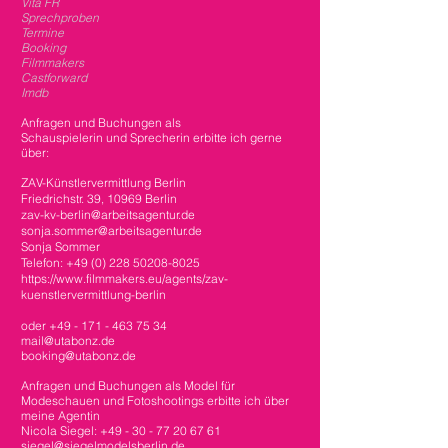
Vita FR
Sprechproben
Termine
Booking
Filmmakers
Castforward
Imdb
Anfragen und Buchungen als
Schauspielerin und Sprecherin erbitte ich gerne
über:
ZAV-Künstlervermittlung Berlin
Friedrichstr. 39, 10969 Berlin
zav-kv-berlin@arbeitsagentur.de
sonja.sommer@arbeit
sagentur.de
Sonja Sommer
Telefon: +49 (0) 228 50208-8025
https://www.filmmakers.eu/agents/zav-
kuenstlervermit
tlung-berlin
oder
+49 - 171 - 46
3 75 34
mail@utabonz.de
booking@utabonz.de
Anfragen und Buchungen als Model für
Modeschauen und Fotoshootings erbitte ich über
meine Agentin
Nicola Siegel: +49 - 30 - 77 20 67 61
siegel@siegelmodelsberlin.de