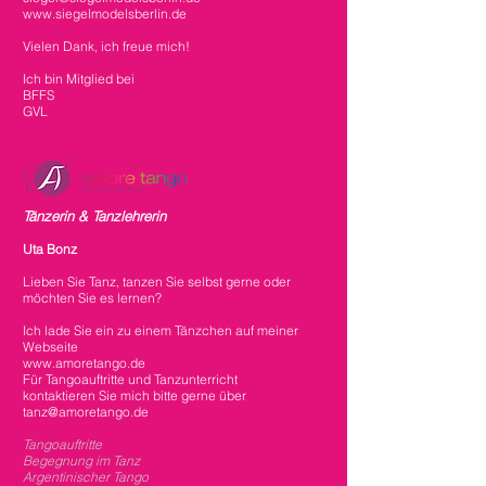
www.siegelmodelsberlin.de
Vielen Dank, ich freue mich!
Ich bin Mitglied bei
BFFS
GVL
Tänzerin & Tanzlehrerin
Uta Bonz
Lieben Sie Tanz, tanzen Sie selbst gerne oder
möchten Sie es lernen?
Ich lade Sie ein zu einem Tänzchen auf meiner
Webseite
www.amoretango.de
Für Tangoauftritte und Tanzunterricht
kontaktieren Sie mich bitte gerne über
tanz@amoretango.de
Tangoauftritte
Begegnung im Tanz
Argentinischer Tango