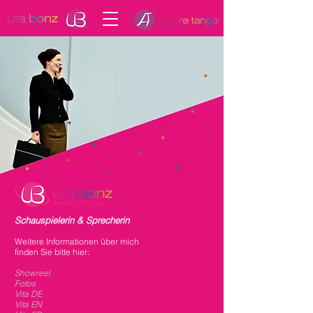
Schauspielerin & Sprecherin
Weitere Informationen über mich
finden Sie bitte hier:
Showreel
Fotos
Vita DE
Vita EN